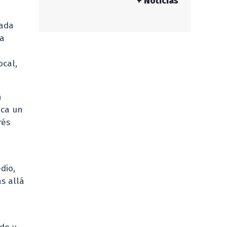
+ Noticias
eada
ta
ocal,
n
ica un
rés
o
dio,
s allá