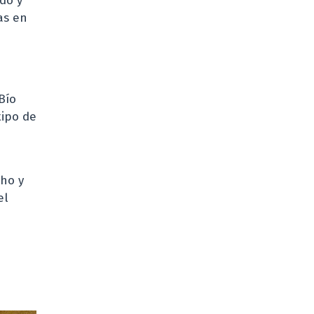
do y
as en
Bío
tipo de
cho y
el