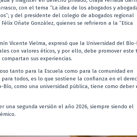
gada y magíster en derecho privado, Olaya Ferrada Garri
arrasco, con el tema “La idea de los abogados y abogad
os”; y del presidente del colegio de abogados regional
 Félix Oñate González, quienes se refirieron a la “Etica
amín Vicente Vielma, expresó que la Universidad del Bío-
les con valores éticos, y por ello, debe promover este 
o compartan sus experiencias.
hoso tanto para la Escuela como para la comunidad en
e para todos, es lo que sostiene la confianza en el dere
Bío-Bío, como una universidad pública, tiene como deber 
r una segunda versión el año 2026, siempre siendo el
démico.